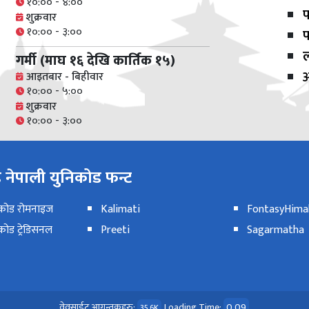
१०:०० - ४:००
प
शुक्रवार
१०:०० - ३:००
प
गर्मी (माघ १६ देखि कार्तिक १५)
अ
आइतबार - बिहीवार
१०:०० - ५:००
शुक्रवार
१०:०० - ३:००
नेपाली युनिकोड फन्ट
िकोड रोमनाइज
Kalimati
FontasyHimal
कोड ट्रेडिसनल
Preeti
Sagarmatha
वेवसाईट आगन्तुकहरु:
Loading Time:
0.09
35.6K