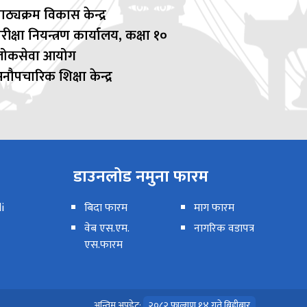
ाठ्यक्रम विकास केन्द्र
रीक्षा नियन्त्रण कार्यालय, कक्षा १०
लोकसेवा आयोग
नौपचारिक शिक्षा केन्द्र
डाउनलोड नमुना फारम
i
बिदा फारम
माग फारम
वेब एस.एम.
नागरिक वडापत्र
एस.फारम
अन्तिम अपडेट:
२०८२ फाल्गुण १४ गते बिहीबार