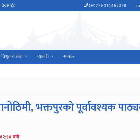
ो वेवसाईट
(+977)-014465078
i
विधुतीय सेवा
ग्यालरी
सम्पर्क
ड सानोठिमी, भक्तपुरको पूर्वावश्यक पाठ
४२:१४ बजे