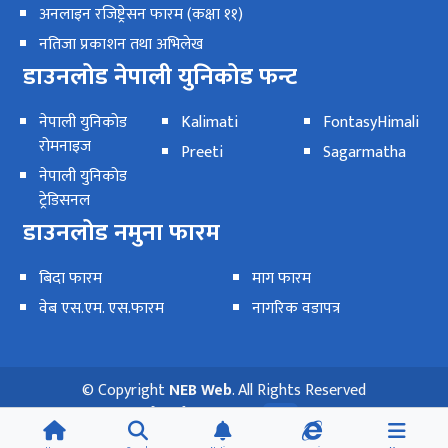
अनलाइन रजिष्ट्रेसन फारम (कक्षा ११)
नतिजा प्रकाशन तथा अभिलेख
डाउनलोड नेपाली युनिकोड फन्ट
नेपाली युनिकोड
Kalimati
FontasyHimali
रोमनाइज
Preeti
Sagarmatha
नेपाली युनिकोड
ट्रेडिसनल
डाउनलोड नमुना फारम
बिदा फारम
माग फारम
वेब एस.एम. एस.फारम
नागरिक वडापत्र
© Copyright
NEB Web
. All Rights Reserved
वेवसाईट आगन्तुकहरु:
35.7K
अन्तिम अपडेट:
२०८२ फाल्गुण १४ गते बिहीबार